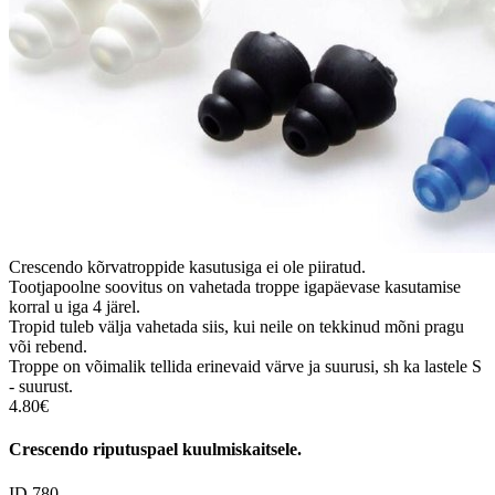
Crescendo kõrvatroppide kasutusiga ei ole piiratud.
Tootjapoolne soovitus on vahetada troppe igapäevase kasutamise
korral u iga 4 järel.
Tropid tuleb välja vahetada siis, kui neile on tekkinud mõni pragu
või rebend.
Troppe on võimalik tellida erinevaid värve ja suurusi, sh ka lastele S
- suurust.
4.80€
Crescendo riputuspael kuulmiskaitsele.
ID 780