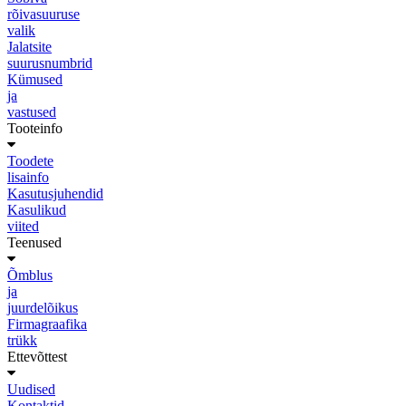
rõivasuuruse
valik
Jalatsite
suurusnumbrid
Kümused
ja
vastused
Tooteinfo
Toodete
lisainfo
Kasutusjuhendid
Kasulikud
viited
Teenused
Õmblus
ja
juurdelõikus
Firmagraafika
trükk
Ettevõttest
Uudised
Kontaktid