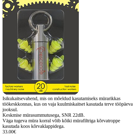
Isikukaitsevahend, mis on mõeldud kasutamiseks mürarikkas
töökeskkonnas, kus on vaja kuulmiskaitset kasutada terve tööpäeva
jooksul.
Keskmise mürasummutusega, SNR 22dB.
Väga tugeva müra korral võib kõiki mürafiltriga kõrvatroppe
kasutada koos kõrvaklappidega.
33.00€