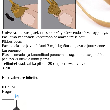
Universaalne kaelapael, mis sobib kõigi Crescendo kõrvatroppidega.
Pael aitab vähendada kõrvatroppide ärakadumise ohtu.
Pikkus 60cm
Pael on elastne ja venib kuni 3 m, 1 kg tõmbetugevuse juures enne
kui puruneb.
Elastne omadus ja kontrollitud purunemine tagab ohutuse juhul kui
pael peaks kuskile kinni jääma.
Tellimisel saadaval ka pikkus 29 cm ja erinevad värvid.
3.20€
Filtrivahetuse tööriist.
ID 2174
Kogus