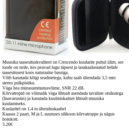
Muusika taasesituskvaliteet on Crescendo kuularite puhul ülim, see
toode on neile, kes peavad lugu täpsest ja tasakaalustatud helide
taasesitusest koos naturaalse bassiga.
Võib kasutada kõigi seadmetega, kuhu saab ühendada 3,5 mm
stereo pulkpistiku.
Väga hea mürasummutusvõime, SNR 22 dB.
Kõrvatropid on võimalik väga lihtsalt asendada tavaliste otsikutega
(lisavarustus) ja kasutada kuulmiskaitset lihtsalt muusika
kuulamiseks.
Kuularitel on 1,4 m ühenduskaabel
Kaasas 2 paari, M ja L suuruses silikoon kõrvatroppe ja nägus
hoiukott.
3.20€