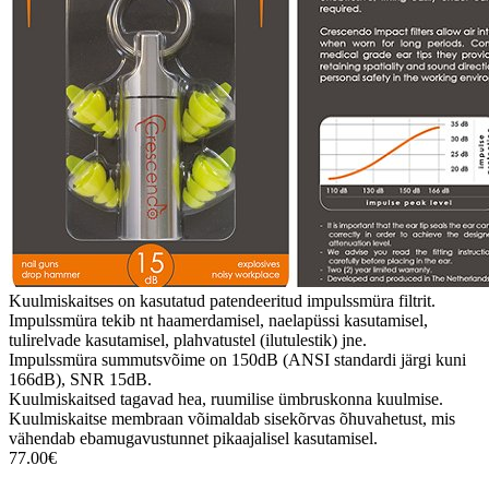
Kuulmiskaitses on kasutatud patendeeritud impulssmüra filtrit.
Impulssmüra tekib nt haamerdamisel, naelapüssi kasutamisel,
tulirelvade kasutamisel, plahvatustel (ilutulestik) jne.
Impulssmüra summutsvõime on 150dB (ANSI standardi järgi kuni
166dB), SNR 15dB.
Kuulmiskaitsed tagavad hea, ruumilise ümbruskonna kuulmise.
Kuulmiskaitse membraan võimaldab sisekõrvas õhuvahetust, mis
vähendab ebamugavustunnet pikaajalisel kasutamisel.
77.00€