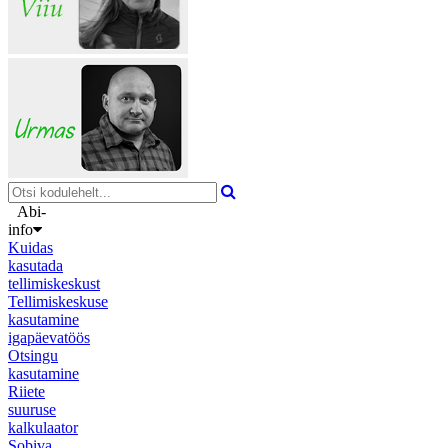
Abi-
info
Kuidas
kasutada
tellimiskeskust
Tellimiskeskuse
kasutamine
igapäevatöös
Otsingu
kasutamine
Riiete
suuruse
kalkulaator
Sobiva