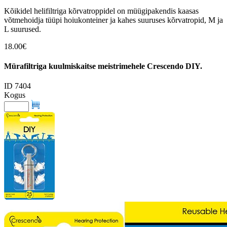
Kõikidel helifiltriga kõrvatroppidel on müügipakendis kaasas
võtmehoidja tüüpi hoiukonteiner ja kahes suuruses kõrvatropid, M ja
L suurused.
18.00€
Mürafiltriga kuulmiskaitse meistrimehele Crescendo DIY.
ID 7404
Kogus