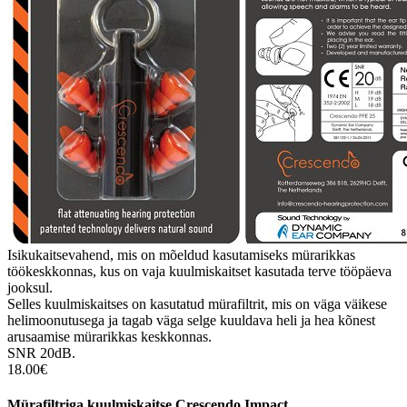
Isikukaitsevahend, mis on mõeldud kasutamiseks mürarikkas
töökeskkonnas, kus on vaja kuulmiskaitset kasutada terve tööpäeva
jooksul.
Selles kuulmiskaitses on kasutatud mürafiltrit, mis on väga väikese
helimoonutusega ja tagab väga selge kuuldava heli ja hea kõnest
arusaamise mürarikkas keskkonnas.
SNR 20dB.
18.00€
Mürafiltriga kuulmiskaitse Crescendo Impact.