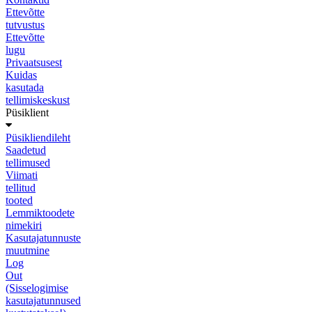
Ettevõtte
tutvustus
Ettevõtte
lugu
Privaatsusest
Kuidas
kasutada
tellimiskeskust
Püsiklient
Püsikliendileht
Saadetud
tellimused
Viimati
tellitud
tooted
Lemmiktoodete
nimekiri
Kasutajatunnuste
muutmine
Log
Out
(Sisselogimise
kasutajatunnused