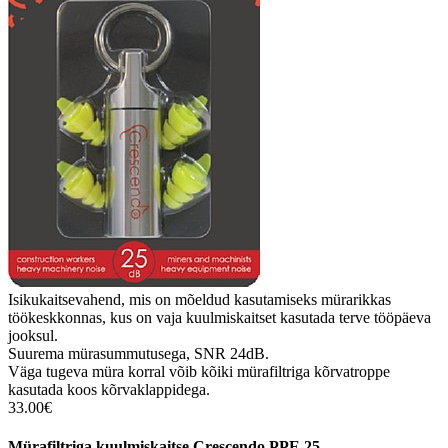
Isikukaitsevahend, mis on mõeldud kasutamiseks mürarikkas
töökeskkonnas, kus on vaja kuulmiskaitset kasutada terve tööpäeva
jooksul.
Suurema mürasummutusega, SNR 24dB.
Väga tugeva müra korral võib kõiki mürafiltriga kõrvatroppe
kasutada koos kõrvaklappidega.
33.00€
Mürafiltriga kuulmiskaitse Crescendo PPE 25.