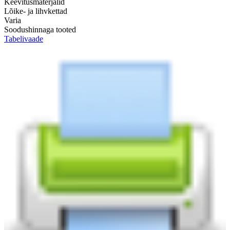
Keevitusmaterjalid
Lõike- ja lihvkettad
Varia
Soodushinnaga tooted
Tabelivaade