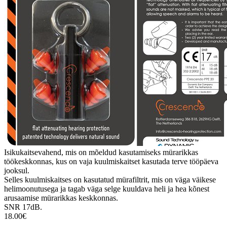
Isikukaitsevahend, mis on mõeldud kasutamiseks mürarikkas
töökeskkonnas, kus on vaja kuulmiskaitset kasutada terve tööpäeva
jooksul.
Selles kuulmiskaitses on kasutatud mürafiltrit, mis on väga väikese
helimoonutusega ja tagab väga selge kuuldava heli ja hea kõnest
arusaamise mürarikkas keskkonnas.
SNR 17dB.
18.00€