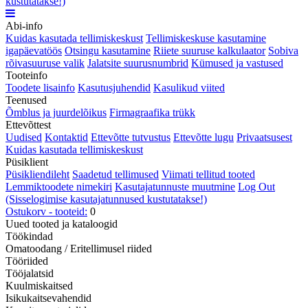
kustutatakse!)
Abi-info
Kuidas kasutada tellimiskeskust
Tellimiskeskuse kasutamine
igapäevatöös
Otsingu kasutamine
Riiete suuruse kalkulaator
Sobiva
rõivasuuruse valik
Jalatsite suurusnumbrid
Kümused ja vastused
Tooteinfo
Toodete lisainfo
Kasutusjuhendid
Kasulikud viited
Teenused
Õmblus ja juurdelõikus
Firmagraafika trükk
Ettevõttest
Uudised
Kontaktid
Ettevõtte tutvustus
Ettevõtte lugu
Privaatsusest
Kuidas kasutada tellimiskeskust
Püsiklient
Püsikliendileht
Saadetud tellimused
Viimati tellitud tooted
Lemmiktoodete nimekiri
Kasutajatunnuste muutmine
Log Out
(Sisselogimise kasutajatunnused kustutatakse!)
Ostukorv - tooteid:
0
Uued tooted ja kataloogid
Töökindad
Omatoodang / Eritellimusel riided
Tööriided
Tööjalatsid
Kuulmiskaitsed
Isikukaitsevahendid