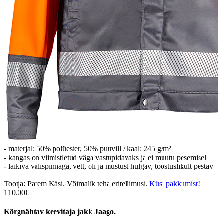
- materjal: 50% polüester, 50% puuvill / kaal: 245 g/m²
- kangas on viimistletud väga vastupidavaks ja ei muutu pesemisel
- läikiva välispinnaga, vett, õli ja mustust hülgav, tööstuslikult pestav
Tootja: Parem Käsi. Võimalik teha eritellimusi.
Küsi pakkumist!
110.00€
Kõrgnähtav keevitaja jakk Jaago.