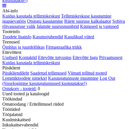
kustutatakse!)
Abi-info
Kuidas kasutada tellimiskeskust
Tellimiskeskuse kasutamine
igapäevatöös
Otsingu kasutamine
Riiete suuruse kalkulaator
Sobiva
rõivasuuruse valik
Jalatsite suurusnumbrid
Kümused ja vastused
Tooteinfo
Toodete lisainfo
Kasutusjuhendid
Kasulikud viited
Teenused
Õmblus ja juurdelõikus
Firmagraafika trükk
Ettevõttest
Uudised
Kontaktid
Ettevõtte tutvustus
Ettevõtte lugu
Privaatsusest
Kuidas kasutada tellimiskeskust
Püsiklient
Püsikliendileht
Saadetud tellimused
Viimati tellitud tooted
Lemmiktoodete nimekiri
Kasutajatunnuste muutmine
Log Out
(Sisselogimise kasutajatunnused kustutatakse!)
Ostukorv - tooteid:
0
Uued tooted ja kataloogid
Töökindad
Omatoodang / Eritellimusel riided
Tööriided
Tööjalatsid
Kuulmiskaitsed
Isikukaitsevahendid