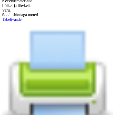
Keevitusmaterjalid
Lõike- ja lihvkettad
Varia
Soodushinnaga tooted
Tabelivaade