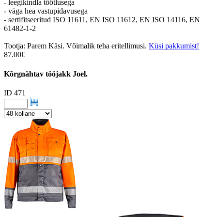
- leegikindla töötlusega
- väga hea vastupidavusega
- sertifitseeritud ISO 11611, EN ISO 11612, EN ISO 14116, EN
61482-1-2
Tootja: Parem Käsi. Võimalik teha eritellimusi.
Küsi pakkumist!
87.00€
Kõrgnähtav tööjakk Joel.
ID 471