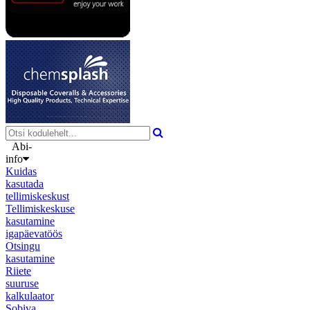
Abi-
info
Kuidas
kasutada
tellimiskeskust
Tellimiskeskuse
kasutamine
igapäevatöös
Otsingu
kasutamine
Riiete
suuruse
kalkulaator
Sobiva