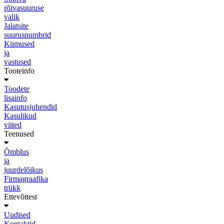
rõivasuuruse
valik
Jalatsite
suurusnumbrid
Kümused
ja
vastused
Tooteinfo
Toodete
lisainfo
Kasutusjuhendid
Kasulikud
viited
Teenused
Õmblus
ja
juurdelõikus
Firmagraafika
trükk
Ettevõttest
Uudised
Kontaktid