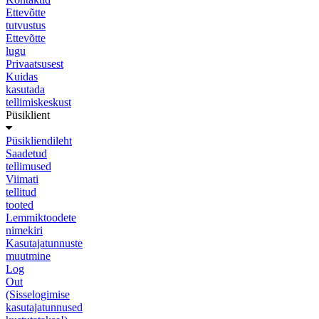
Ettevõtte
tutvustus
Ettevõtte
lugu
Privaatsusest
Kuidas
kasutada
tellimiskeskust
Püsiklient
Püsikliendileht
Saadetud
tellimused
Viimati
tellitud
tooted
Lemmiktoodete
nimekiri
Kasutajatunnuste
muutmine
Log
Out
(Sisselogimise
kasutajatunnused