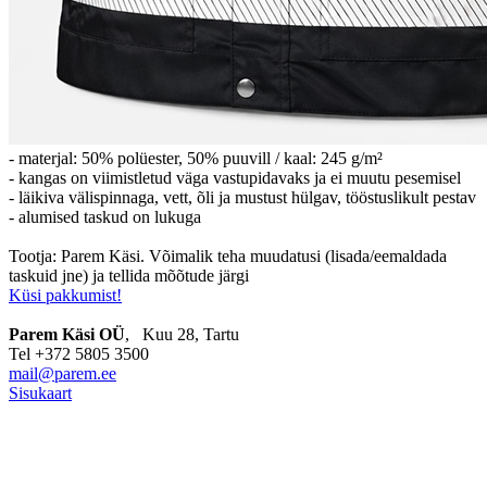
- materjal: 50% polüester, 50% puuvill / kaal: 245 g/m²
- kangas on viimistletud väga vastupidavaks ja ei muutu pesemisel
- läikiva välispinnaga, vett, õli ja mustust hülgav, tööstuslikult pestav
- alumised taskud on lukuga
Tootja: Parem Käsi. Võimalik teha muudatusi (lisada/eemaldada
taskuid jne) ja tellida mõõtude järgi
Küsi pakkumist!
Parem Käsi OÜ
, Kuu 28, Tartu
Tel +372 5805 3500
mail@parem.ee
Sisukaart