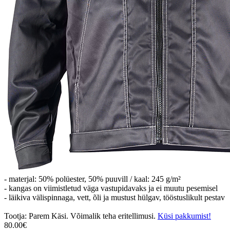
- materjal: 50% polüester, 50% puuvill / kaal: 245 g/m²
- kangas on viimistletud väga vastupidavaks ja ei muutu pesemisel
- läikiva välispinnaga, vett, õli ja mustust hülgav, tööstuslikult pestav
Tootja: Parem Käsi. Võimalik teha eritellimusi.
Küsi pakkumist!
80.00€